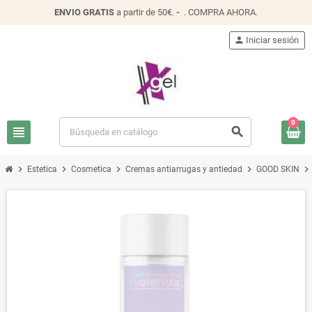
ENVIO
GRATIS
a partir de 50€.
-
.
COMPRA AHORA
.
person
Iniciar sesión
0
view_headline
search
chevron_right
chevron_right
chevron_right
chevron_right
chevron_right
Estetica
Cosmetica
Cremas antiarrugas y antiedad
GOOD SKIN