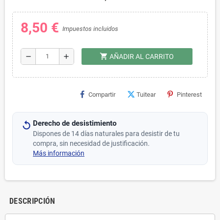
8,50 €
Impuestos incluidos
shopping_cart
remove
add
AÑADIR AL CARRITO
Compartir
Tuitear
Pinterest
Derecho de desistimiento
Dispones de 14 días naturales para desistir de tu
compra, sin necesidad de justificación.
Más información
DESCRIPCIÓN