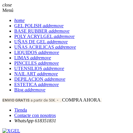
close
Menú
home
GEL POLISH
add
remove
BASE RUBBER
add
remove
POLY ACRYLGEL
add
remove
UÑAS DE GEL
add
remove
UÑAS ACRILICAS
add
remove
LIQUIDOS
add
remove
LIMAS
add
remove
PINCELES
add
remove
UTENSILIOS
add
remove
NAIL ART
add
remove
DEPILACION
add
remove
ESTETICA
add
remove
Blog
add
remove
COMPRA AHORA
ENVIO
GRATIS
a partir de 50€.
-
.
.
Tienda
Contacte con nosotros
WhatsApp 618351831