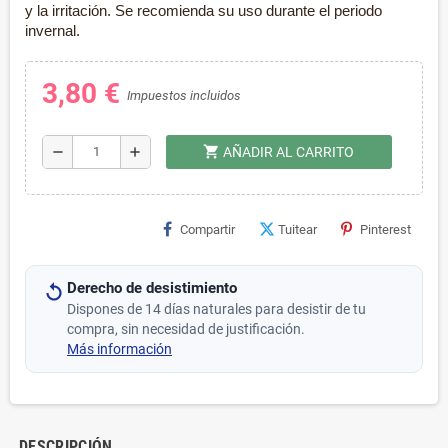
y la irritación. Se recomienda su uso durante el periodo
invernal.
3,80 €
Impuestos incluidos
shopping_cart
remove
add
AÑADIR AL CARRITO
Compartir
Tuitear
Pinterest
Derecho de desistimiento
Dispones de 14 días naturales para desistir de tu
compra, sin necesidad de justificación.
Más información
DESCRIPCIÓN