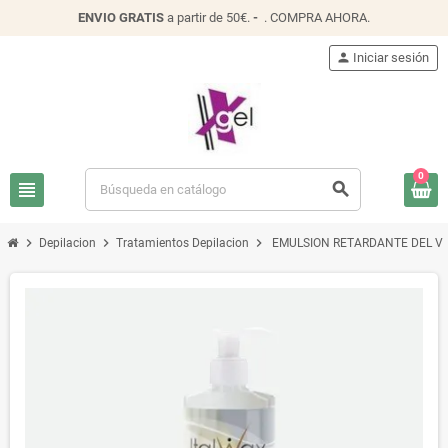
ENVIO
GRATIS
a partir de 50€.
-
.
COMPRA AHORA
.
person
Iniciar sesión
0
view_headline
search
chevron_right
chevron_right
chevron_right
Depilacion
Tratamientos Depilacion
EMULSION RETARDANTE DEL VE