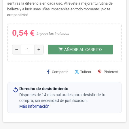
sentirás la diferencia en cada uso. Atrévete a mejorar tu rutina de
belleza y a lucir unas uñas impecables en todo momento. ¡No te
arrepentirás!
0,54 €
Impuestos incluidos
shopping_cart
remove
add
AÑADIR AL CARRITO
Compartir
Tuitear
Pinterest
Derecho de desistimiento
Dispones de 14 días naturales para desistir de tu
compra, sin necesidad de justificación.
Más información