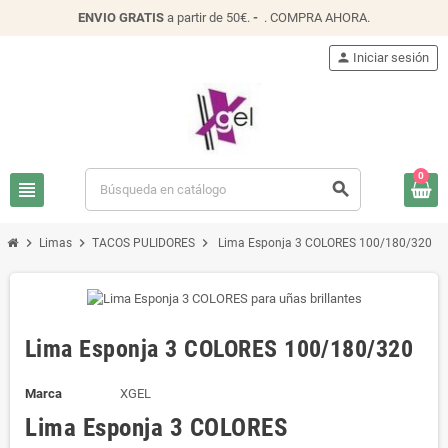
ENVIO
GRATIS
a partir de 50€.
-
.
COMPRA AHORA
.
person
Iniciar sesión
0
view_headline
search
chevron_right
chevron_right
chevron_right
Limas
TACOS PULIDORES
Lima Esponja 3 COLORES 100/180/320
Lima Esponja 3 COLORES 100/180/320
Marca
XGEL
Lima Esponja 3 COLORES