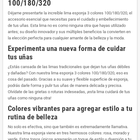
100/180/320
Déjame presentarte la increíble lima esponja 3 colores 100/180/320, el
accesorio esencial que necesitas para el cuidado y embellecimiento
de tus uñas. Esta lima no es como ninguna otra que hayas utilizado
antes; su diseño innovador y sus múltiples beneficios la convierten en
la elección perfecta para cualquier amante de la belleza y la moda.
Experimenta una nueva forma de cuidar
tus uñas
¿Estás cansada de las limas tradicionales que dejan tus uñas débiles
y dañadas? Con nuestra lima esponja 3 colores 100/180/320, eso es
cosa del pasado. Gracias a su suave y flexible superficie de esponja,
podrás darle forma y pulir tus uñas de manera delicada y precisa.
Olvídate de las grietas o roturas indeseadas, ¡esta lima cuidará de tus
uñas como ninguna otra!
Colores vibrantes para agregar estilo a tu
rutina de belleza
No solo es efectiva, sino que también es extremadamente llamativa.
Nuestra lima esponja viene en tres hermosos colores: rosa, morado y
verde. Estos tonos únicos agregarán un toque de estilo y diversión a tu