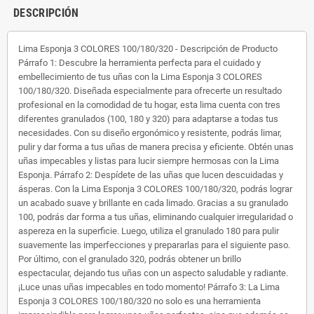
DESCRIPCIÓN
Lima Esponja 3 COLORES 100/180/320 - Descripción de Producto
Párrafo 1: Descubre la herramienta perfecta para el cuidado y
embellecimiento de tus uñas con la Lima Esponja 3 COLORES
100/180/320. Diseñada especialmente para ofrecerte un resultado
profesional en la comodidad de tu hogar, esta lima cuenta con tres
diferentes granulados (100, 180 y 320) para adaptarse a todas tus
necesidades. Con su diseño ergonómico y resistente, podrás limar,
pulir y dar forma a tus uñas de manera precisa y eficiente. Obtén unas
uñas impecables y listas para lucir siempre hermosas con la Lima
Esponja. Párrafo 2: Despídete de las uñas que lucen descuidadas y
ásperas. Con la Lima Esponja 3 COLORES 100/180/320, podrás lograr
un acabado suave y brillante en cada limado. Gracias a su granulado
100, podrás dar forma a tus uñas, eliminando cualquier irregularidad o
aspereza en la superficie. Luego, utiliza el granulado 180 para pulir
suavemente las imperfecciones y prepararlas para el siguiente paso.
Por último, con el granulado 320, podrás obtener un brillo
espectacular, dejando tus uñas con un aspecto saludable y radiante.
¡Luce unas uñas impecables en todo momento! Párrafo 3: La Lima
Esponja 3 COLORES 100/180/320 no solo es una herramienta