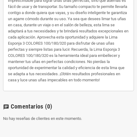
imprescindible para lograr unas uñas perfectas, sino que además es
fácil de usar y de transportar. Su tamaño compacto te permite llevarla
contigo a donde quiera que vayas, y su diseño inteligente te garantiza
un agarre cómodo durante su uso. Ya sea que desees limar tus uñas
en casa, durante un viaje o en el salón de belleza, esta lima se
adaptará a tus necesidades y te brindará resultados excepcionales en
cada aplicación. Aprovecha esta oportunidad y adquiere la Lima
Esponja 3 COLORES 100/180/320 para disfrutar de unas uñas
perfectas y siempre listas para lucir. Recuerda, la Lima Esponja 3
COLORES 100/180/320 es la herramienta ideal para embellecer y
mantener tus uñas en perfectas condiciones. No pierdas la
oportunidad de experimentar la calidad y eficiencia de esta lima que
se adapta a tus necesidades. ¡Obtén resultados profesionales en
casa y luce unas uñas impecables en todo momento!
Comentarios
(0)
chat
No hay reseñas de clientes en este momento.