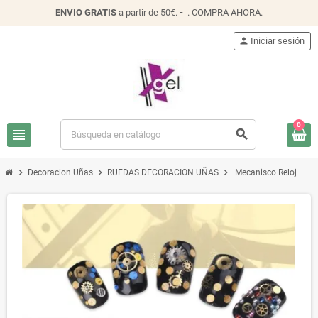
ENVIO
GRATIS
a partir de 50€.
-
.
COMPRA AHORA
.
person
Iniciar sesión
0
view_headline
search
chevron_right
chevron_right
chevron_right
Decoracion Uñas
RUEDAS DECORACION UÑAS
Mecanisco Reloj