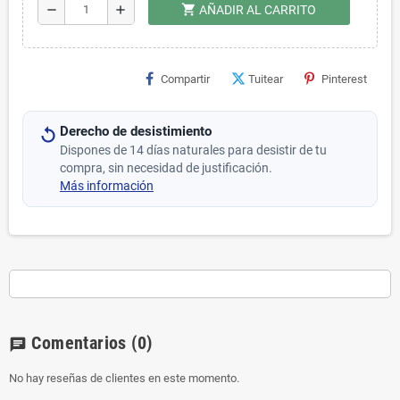
shopping_cart
remove
add
AÑADIR AL CARRITO
Compartir
Tuitear
Pinterest
Derecho de desistimiento
Dispones de 14 días naturales para desistir de tu
compra, sin necesidad de justificación.
Más información
Comentarios
(0)
chat
No hay reseñas de clientes en este momento.