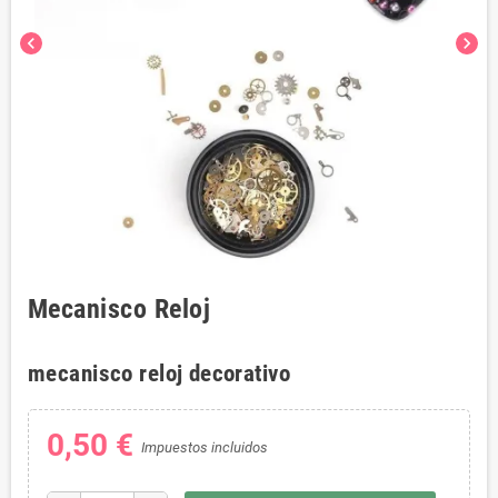
chevron_left
chevron_right
Mecanisco Reloj
mecanisco reloj decorativo
0,50 €
Impuestos incluidos