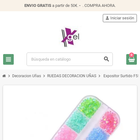
ENVIO
GRATIS
a partir de 50€.
-
.
COMPRA AHORA
.
person
Iniciar sesión
0
view_headline
search
chevron_right
chevron_right
chevron_right
Decoracion Uñas
RUEDAS DECORACION UÑAS
Expositor Surtido F5