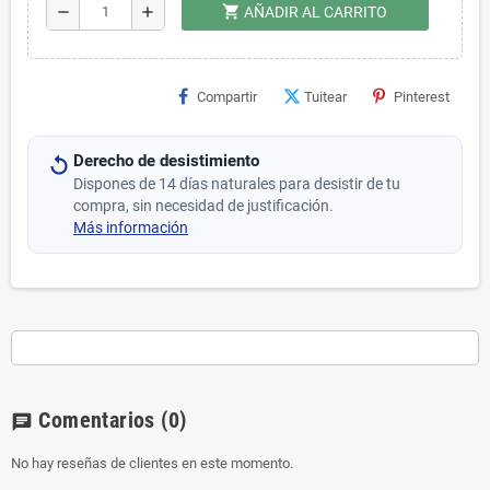
shopping_cart
remove
add
AÑADIR AL CARRITO
Compartir
Tuitear
Pinterest
Derecho de desistimiento
Dispones de 14 días naturales para desistir de tu
compra, sin necesidad de justificación.
Más información
Comentarios
(0)
chat
No hay reseñas de clientes en este momento.