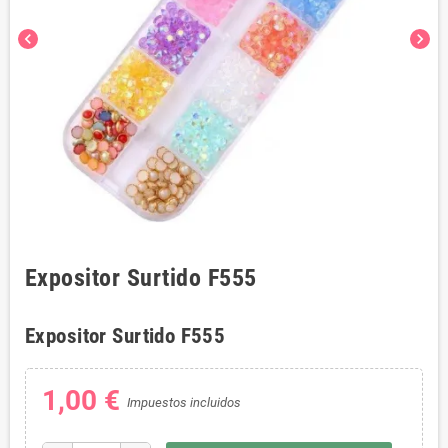
chevron_left
chevron_right
Expositor Surtido F555
Expositor Surtido F555
1,00 €
Impuestos incluidos