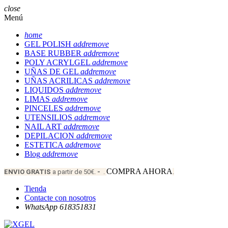
close
Menú
home
GEL POLISH
add
remove
BASE RUBBER
add
remove
POLY ACRYLGEL
add
remove
UÑAS DE GEL
add
remove
UÑAS ACRILICAS
add
remove
LIQUIDOS
add
remove
LIMAS
add
remove
PINCELES
add
remove
UTENSILIOS
add
remove
NAIL ART
add
remove
DEPILACION
add
remove
ESTETICA
add
remove
Blog
add
remove
COMPRA AHORA
ENVIO
GRATIS
a partir de 50€.
-
.
.
Tienda
Contacte con nosotros
WhatsApp 618351831