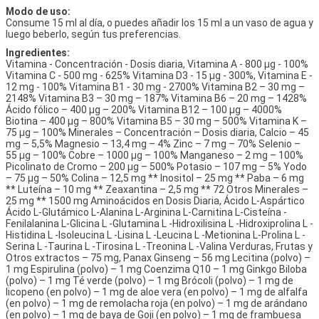
Modo de uso:
Consume 15 ml al día, o puedes añadir los 15 ml a un vaso de agua y
luego beberlo, según tus preferencias.
Ingredientes:
Vitamina - Concentración - Dosis diaria, Vitamina A - 800 μg - 100%
Vitamina C - 500 mg - 625% Vitamina D3 - 15 μg - 300%, Vitamina E -
12 mg - 100% Vitamina B1 - 30 mg - 2700% Vitamina B2 – 30 mg –
2148% Vitamina B3 – 30 mg – 187% Vitamina B6 – 20 mg – 1428%
Ácido fólico – 400 μg – 200% Vitamina B12 – 100 μg – 4000%
Biotina – 400 μg – 800% Vitamina B5 – 30 mg – 500% Vitamina K –
75 μg – 100% Minerales – Concentración – Dosis diaria, Calcio – 45
mg – 5,5% Magnesio – 13,4 mg – 4% Zinc – 7 mg – 70% Selenio –
55 μg – 100% Cobre – 1000 μg – 100% Manganeso – 2 mg – 100%
Picolinato de Cromo – 200 μg – 500% Potasio – 107 mg – 5% Yodo
– 75 μg – 50% Colina – 12,5 mg ** Inositol – 25 mg ** Paba – 6 mg
** Luteína – 10 mg ** Zeaxantina – 2,5 mg ** 72 Otros Minerales –
25 mg ** 1500 mg Aminoácidos en Dosis Diaria, Ácido L-Aspártico
Ácido L-Glutámico L-Alanina L-Arginina L-Carnitina L-Cisteína -
Fenilalanina L-Glicina L -Glutamina L -Hidroxilisina L -Hidroxiprolina L -
Histidina L -Isoleucina L -Lisina L -Leucina L -Metionina L-Prolina L -
Serina L -Taurina L -Tirosina L -Treonina L -Valina Verduras, Frutas y
Otros extractos – 75 mg, Panax Ginseng – 56 mg Lecitina (polvo) –
1 mg Espirulina (polvo) – 1 mg Coenzima Q10 – 1 mg Ginkgo Biloba
(polvo) – 1 mg Té verde (polvo) – 1 mg Brócoli (polvo) – 1 mg de
licopeno (en polvo) – 1 mg de aloe vera (en polvo) – 1 mg de alfalfa
(en polvo) – 1 mg de remolacha roja (en polvo) – 1 mg de arándano
(en polvo) – 1 mg de baya de Goji (en polvo) – 1 mg de frambuesa