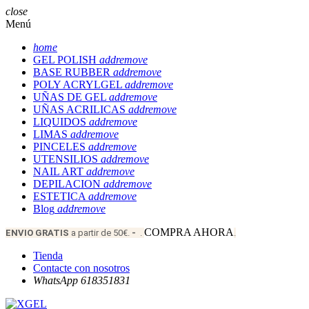
close
Menú
home
GEL POLISH
add
remove
BASE RUBBER
add
remove
POLY ACRYLGEL
add
remove
UÑAS DE GEL
add
remove
UÑAS ACRILICAS
add
remove
LIQUIDOS
add
remove
LIMAS
add
remove
PINCELES
add
remove
UTENSILIOS
add
remove
NAIL ART
add
remove
DEPILACION
add
remove
ESTETICA
add
remove
Blog
add
remove
COMPRA AHORA
ENVIO
GRATIS
a partir de 50€.
-
.
.
Tienda
Contacte con nosotros
WhatsApp 618351831