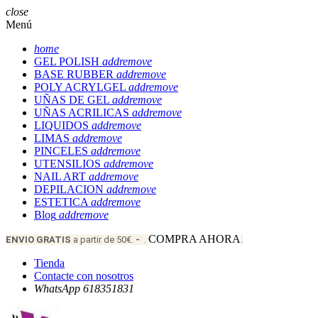
close
Menú
home
GEL POLISH
add
remove
BASE RUBBER
add
remove
POLY ACRYLGEL
add
remove
UÑAS DE GEL
add
remove
UÑAS ACRILICAS
add
remove
LIQUIDOS
add
remove
LIMAS
add
remove
PINCELES
add
remove
UTENSILIOS
add
remove
NAIL ART
add
remove
DEPILACION
add
remove
ESTETICA
add
remove
Blog
add
remove
COMPRA AHORA
ENVIO
GRATIS
a partir de 50€.
-
.
.
Tienda
Contacte con nosotros
WhatsApp 618351831