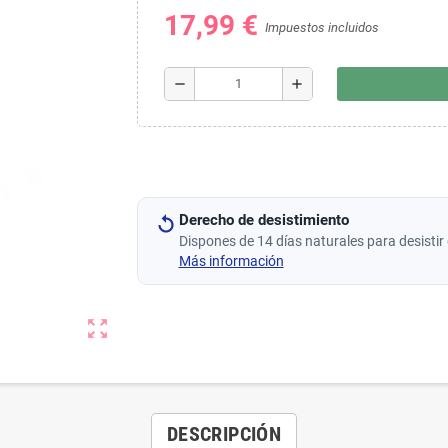
17,99 €
Impuestos incluidos
remove
add
Derecho de desistimiento
Dispones de 14 días naturales para desistir 
Más información
zoom_out_map
DESCRIPCIÓN