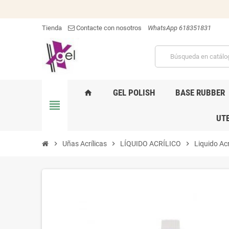
Tienda
Contacte con nosotros
WhatsApp 618351831
GEL POLISH
BASE RUBBER
home
view_headline
UTE
chevron_right
Uñas Acrílicas
chevron_right
LÍQUIDO ACRÍLICO
chevron_right
Liquido Acr