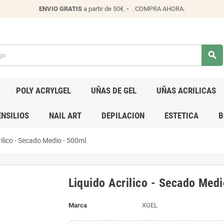
ENVIO
GRATIS
a partir de 50€.
-
.
COMPRA AHORA
.
search
POLY ACRYLGEL
UÑAS DE GEL
UÑAS ACRILICAS
NSILIOS
NAIL ART
DEPILACION
ESTETICA
B
ilico - Secado Medio - 500ml
Liquido Acrilico - Secado Med
Marca
XGEL