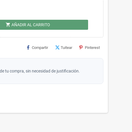
shopping_cart
AÑADIR AL CARRITO
Compartir
Tuitear
Pinterest
de tu compra, sin necesidad de justificación.