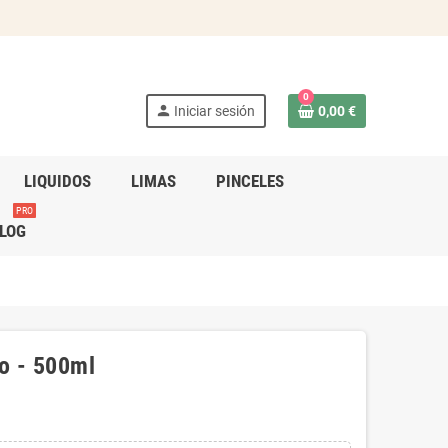
0
person
Iniciar sesión
0,00 €
LIQUIDOS
LIMAS
PINCELES
PRO
LOG
io - 500ml