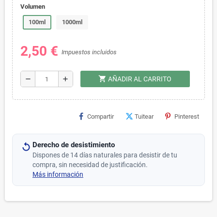
Volumen
100ml
1000ml
2,50 €
Impuestos incluidos
shopping_cart
remove
add
AÑADIR AL CARRITO
Compartir
Tuitear
Pinterest
Derecho de desistimiento
Dispones de 14 días naturales para desistir de tu
compra, sin necesidad de justificación.
Más información