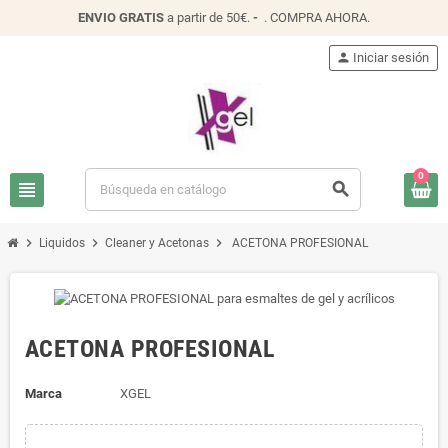
ENVIO
GRATIS
a partir de 50€.
-
.
COMPRA AHORA
.
person
Iniciar sesión
0
view_headline
search
chevron_right
chevron_right
chevron_right
Liquidos
Cleaner y Acetonas
ACETONA PROFESIONAL
ACETONA PROFESIONAL
Marca
XGEL