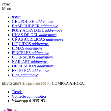
close
Menú
home
GEL POLISH
add
remove
BASE RUBBER
add
remove
POLY ACRYLGEL
add
remove
UÑAS DE GEL
add
remove
UÑAS ACRILICAS
add
remove
LIQUIDOS
add
remove
LIMAS
add
remove
PINCELES
add
remove
UTENSILIOS
add
remove
NAIL ART
add
remove
DEPILACION
add
remove
ESTETICA
add
remove
Blog
add
remove
COMPRA AHORA
ENVIO
GRATIS
a partir de 50€.
-
.
.
Tienda
Contacte con nosotros
WhatsApp 618351831