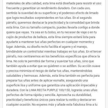
materiales de alta calidad, esta lima está diseñada para resistir el uso
frecuente y garantizar un rendimiento duradero. Con cada uso,
sentirás la suavidad de su superficie y el poderoso efecto de limado
que logra resultados sorprendentes en tus uñas. En el segundo
párrafo, queremos destacar la practicidad y la comodidad que brinda
esta lima. Con su tamaño compacto, puedes llevarla contigo a donde
quiera que vayas. Ya sea en tu bolso, en tu neceser de viaje o en tu
cajón de productos de belleza, esta lima siempre estará lista para
ayudarte a mantener tus uñas perfectas en cualquier momento y
lugar. Además, su diseño recto facilita el agarre y el manejo,
brindándote un control total mientras trabajas en tus uñas. En el tercer
párrafo, nos centraremos en los beneficios específicos que ofrece la
lima. No solo te permitirá dar forma y suavizar tus uñas, sino que
también ayuda a evitar que se quiebren o se astillen. Su acción suave
y precisa minimiza el riesgo de dañar tus uñas, manteniéndolas
saludables y hermosas. Además, esta lima también es perfecta para
preparar tus uñas antes de aplicar esmalte, asegurando una
superficie lisa y uniforme que garantiza una aplicación impecable y
duradera. Con la LIMA RECTA PURPLE 100/150, lograrás unas uñas
perfectas de forma rápida y sencilla. Aprovecha su durabilidad,
practicidad y beneficios únicos para realzar tu estilo y destacar en
cualquier ocasión. No esperes más y añade esta fabulosa lima a tu