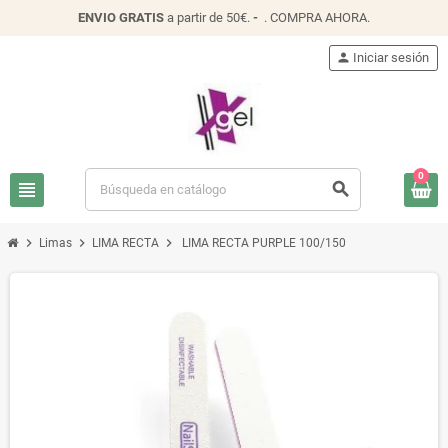
ENVIO
GRATIS
a partir de 50€.
-
.
COMPRA AHORA
.
person
Iniciar sesión
0
view_headline
search
chevron_right
chevron_right
chevron_right
Limas
LIMA RECTA
LIMA RECTA PURPLE 100/150