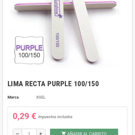
LIMA RECTA PURPLE 100/150
Marca
XGEL
0,29 €
Impuestos incluidos
shopping_cart
remove
add
AÑADIR AL CARRITO