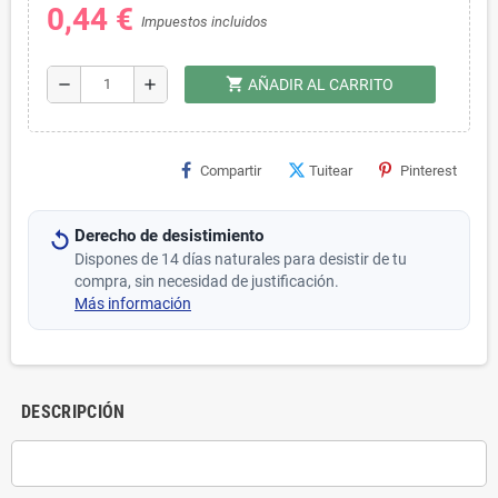
0,44 €
Impuestos incluidos
shopping_cart
remove
add
AÑADIR AL CARRITO
Compartir
Tuitear
Pinterest
Derecho de desistimiento
Dispones de 14 días naturales para desistir de tu
compra, sin necesidad de justificación.
Más información
DESCRIPCIÓN