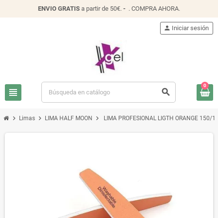
ENVIO
GRATIS
a partir de 50€.
-
.
COMPRA AHORA
.
person
Iniciar sesión
0
view_headline
search
chevron_right
chevron_right
chevron_right
Limas
LIMA HALF MOON
LIMA PROFESIONAL LIGTH ORANGE 150/1