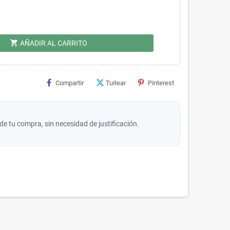
shopping_cart
AÑADIR AL CARRITO
Compartir
Tuitear
Pinterest
de tu compra, sin necesidad de justificación.