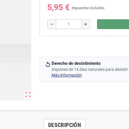
5,95 €
Impuestos incluidos
remove
add
Derecho de desistimiento
Dispones de 14 días naturales para desistir 
Más información
zoom_out_map
DESCRIPCIÓN