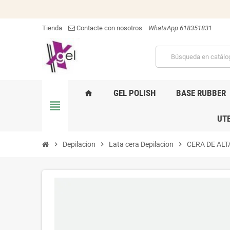
Tienda
Contacte con nosotros
WhatsApp 618351831
GEL POLISH
BASE RUBBER
home
view_headline
UTE
chevron_right
Depilacion
chevron_right
Lata cera Depilacion
chevron_right
CERA DE ALT