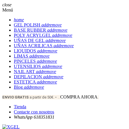
close
Menú
home
GEL POLISH
add
remove
BASE RUBBER
add
remove
POLY ACRYLGEL
add
remove
UÑAS DE GEL
add
remove
UÑAS ACRILICAS
add
remove
LIQUIDOS
add
remove
LIMAS
add
remove
PINCELES
add
remove
UTENSILIOS
add
remove
NAIL ART
add
remove
DEPILACION
add
remove
ESTETICA
add
remove
Blog
add
remove
COMPRA AHORA
ENVIO
GRATIS
a partir de 50€.
-
.
.
Tienda
Contacte con nosotros
WhatsApp 618351831