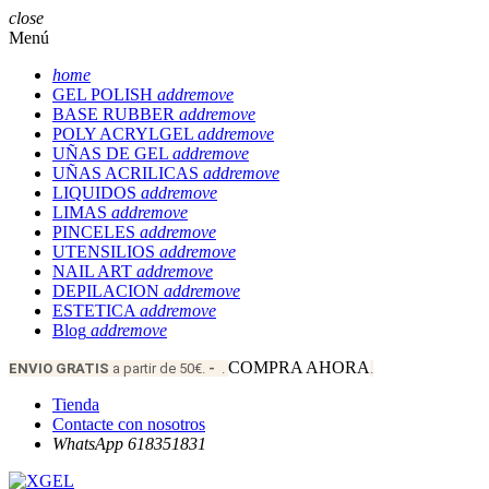
close
Menú
home
GEL POLISH
add
remove
BASE RUBBER
add
remove
POLY ACRYLGEL
add
remove
UÑAS DE GEL
add
remove
UÑAS ACRILICAS
add
remove
LIQUIDOS
add
remove
LIMAS
add
remove
PINCELES
add
remove
UTENSILIOS
add
remove
NAIL ART
add
remove
DEPILACION
add
remove
ESTETICA
add
remove
Blog
add
remove
COMPRA AHORA
ENVIO
GRATIS
a partir de 50€.
-
.
.
Tienda
Contacte con nosotros
WhatsApp 618351831