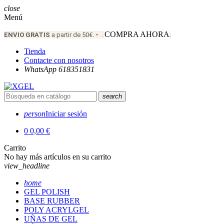
close
Menú
COMPRA AHORA
ENVIO
GRATIS
a partir de 50€.
-
.
.
Tienda
Contacte con nosotros
WhatsApp 618351831
search
person
Iniciar sesión
0
0,00 €
Carrito
No hay más artículos en su carrito
view_headline
home
GEL POLISH
BASE RUBBER
POLY ACRYLGEL
UÑAS DE GEL