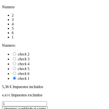
Numero
2
3
4
5
6
1
Numero:
check
2
check
3
check
4
check
5
check
6
check
1
5,36 €
Impuestos incluidos
Impuestos excluidos
4,43 €
shopping_cart
Añadir al carrito