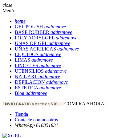
close
Menú
home
GEL POLISH
add
remove
BASE RUBBER
add
remove
POLY ACRYLGEL
add
remove
UÑAS DE GEL
add
remove
UÑAS ACRILICAS
add
remove
LIQUIDOS
add
remove
LIMAS
add
remove
PINCELES
add
remove
UTENSILIOS
add
remove
NAIL ART
add
remove
DEPILACION
add
remove
ESTETICA
add
remove
Blog
add
remove
COMPRA AHORA
ENVIO
GRATIS
a partir de 50€.
-
.
.
Tienda
Contacte con nosotros
WhatsApp 618351831