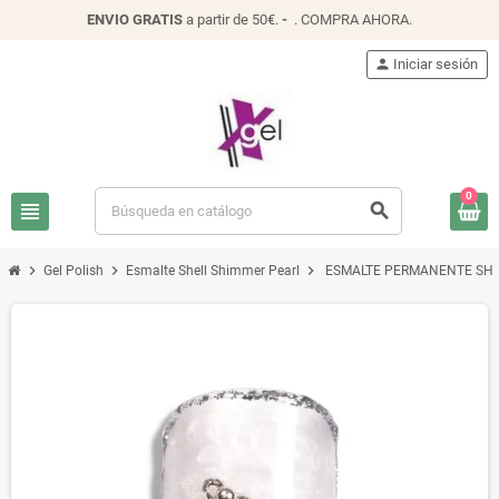
ENVIO
GRATIS
a partir de 50€.
-
.
COMPRA AHORA
.
person
Iniciar sesión
0
view_headline
search
chevron_right
chevron_right
chevron_right
Gel Polish
Esmalte Shell Shimmer Pearl
ESMALTE PERMANENTE SHE