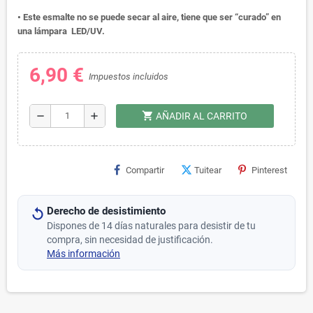
• Este esmalte no se puede secar al aire, tiene que ser “curado” en
una lámpara LED/UV.
6,90 €
Impuestos incluidos
shopping_cart
remove
add
AÑADIR AL CARRITO
Compartir
Tuitear
Pinterest
Derecho de desistimiento
Dispones de 14 días naturales para desistir de tu
compra, sin necesidad de justificación.
Más información