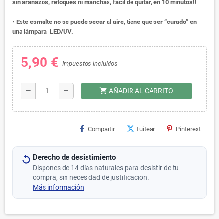
sin arañazos, retoques ni manchas, fácil de quitar, en 10 minutos!!
• Este esmalte no se puede secar al aire, tiene que ser “curado” en
una lámpara LED/UV.
5,90 €
Impuestos incluidos
shopping_cart
remove
add
AÑADIR AL CARRITO
Compartir
Tuitear
Pinterest
Derecho de desistimiento
Dispones de 14 días naturales para desistir de tu
compra, sin necesidad de justificación.
Más información