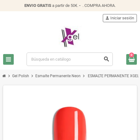
ENVIO
GRATIS
a partir de 50€.
-
.
COMPRA AHORA
.
person
Iniciar sesión
0
view_headline
search
chevron_right
chevron_right
chevron_right
Gel Polish
Esmalte Permanente Neon
ESMALTE PERMANENTE XGEL 