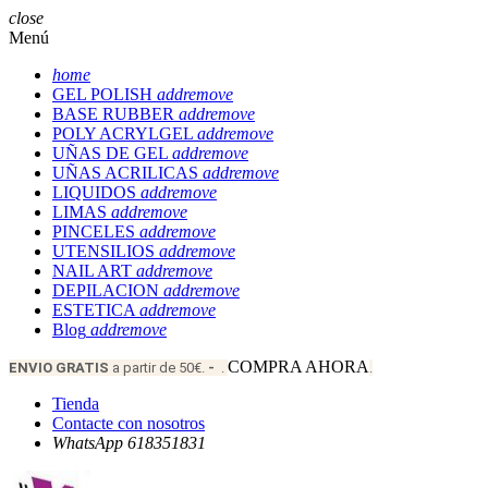
close
Menú
home
GEL POLISH
add
remove
BASE RUBBER
add
remove
POLY ACRYLGEL
add
remove
UÑAS DE GEL
add
remove
UÑAS ACRILICAS
add
remove
LIQUIDOS
add
remove
LIMAS
add
remove
PINCELES
add
remove
UTENSILIOS
add
remove
NAIL ART
add
remove
DEPILACION
add
remove
ESTETICA
add
remove
Blog
add
remove
COMPRA AHORA
ENVIO
GRATIS
a partir de 50€.
-
.
.
Tienda
Contacte con nosotros
WhatsApp 618351831