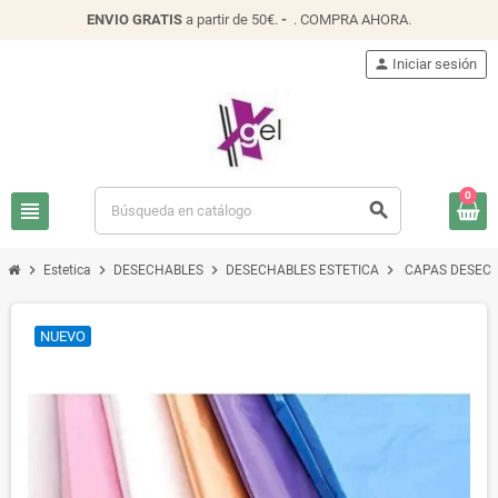
ENVIO
GRATIS
a partir de 50€.
-
.
COMPRA AHORA
.
person
Iniciar sesión
0
view_headline
search
chevron_right
chevron_right
chevron_right
chevron_right
Estetica
DESECHABLES
DESECHABLES ESTETICA
CAPAS DESECH
NUEVO