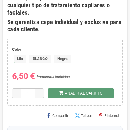
cualquier tipo de tratamiento capilares o
faciales.
Se garantiza capa individual y exclusiva para
cada cliente.
Color
Lila
BLANCO
Negra
6,50 €
Impuestos incluidos
shopping_cart
remove
add
AÑADIR AL CARRITO
Compartir
Tuitear
Pinterest