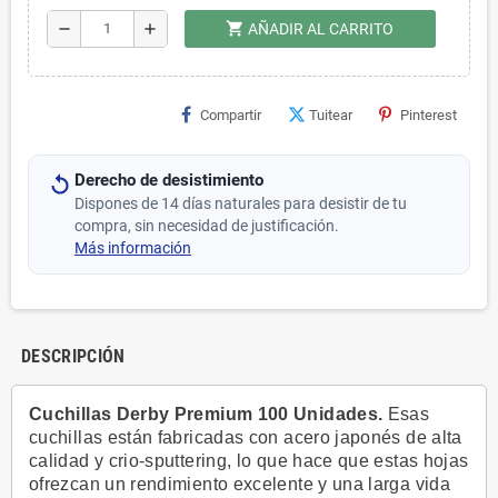
shopping_cart
remove
add
AÑADIR AL CARRITO
Compartir
Tuitear
Pinterest
Derecho de desistimiento
Dispones de 14 días naturales para desistir de tu
compra, sin necesidad de justificación.
Más información
DESCRIPCIÓN
Cuchillas Derby Premium 100 Unidades.
Esas
cuchillas están fabricadas con acero japonés de alta
calidad y crio-sputtering, lo que hace que estas hojas
ofrezcan un rendimiento excelente y una larga vida