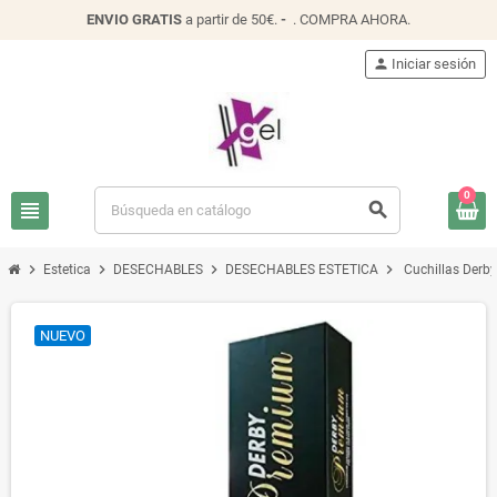
ENVIO
GRATIS
a partir de 50€.
-
.
COMPRA AHORA
.
person
Iniciar sesión
0
view_headline
search
chevron_right
chevron_right
chevron_right
chevron_right
Estetica
DESECHABLES
DESECHABLES ESTETICA
Cuchillas Derb
NUEVO