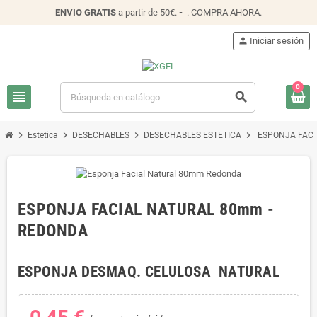
ENVIO
GRATIS
a partir de 50€.
-
.
COMPRA AHORA
.
person
Iniciar sesión
0
view_headline
search
chevron_right
chevron_right
chevron_right
chevron_right
Estetica
DESECHABLES
DESECHABLES ESTETICA
ESPONJA FACI
ESPONJA FACIAL NATURAL 80mm -
REDONDA
ESPONJA DESMAQ. CELULOSA NATURAL