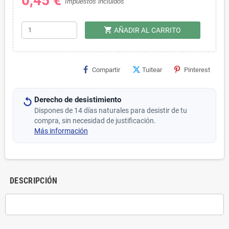
0,45 €
Impuestos incluidos
shopping_cart
AÑADIR AL CARRITO
Compartir
Tuitear
Pinterest
Derecho de desistimiento
Dispones de 14 días naturales para desistir de tu
compra, sin necesidad de justificación.
Más información
DESCRIPCIÓN