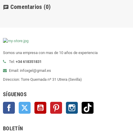
Comentarios
(0)
chat
Somos una empresa con mas de 10 años de experiencia
Tel:
+34 618351831
Email: infoxgel@gmail.es
Direccion: Torre Quemada nº 31 Utrera (Sevilla)
SÍGUENOS
Facebook
Twitter
YouTube
Pinterest
Instagram
TikTok
BOLETÍN