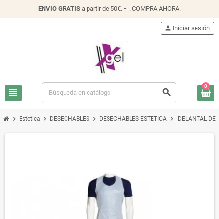
ENVIO
GRATIS
a partir de 50€.
-
.
COMPRA AHORA
.
person
Iniciar sesión
0
view_headline
search
chevron_right
chevron_right
chevron_right
chevron_right
Estetica
DESECHABLES
DESECHABLES ESTETICA
DELANTAL DE 