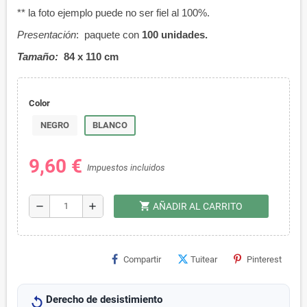
** la foto ejemplo puede no ser fiel al 100%.
Presentación
: paquete con
100 unidades.
Tamaño:
84 x 110 cm
Color
NEGRO
BLANCO
9,60 €
Impuestos incluidos
shopping_cart
remove
add
AÑADIR AL CARRITO
Compartir
Tuitear
Pinterest
Derecho de desistimiento