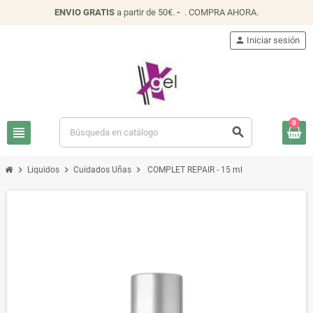
ENVIO
GRATIS
a partir de 50€.
-
.
COMPRA AHORA
.
person
Iniciar sesión
0
view_headline
search
chevron_right
chevron_right
chevron_right
Liquidos
Cuidados Uñas
COMPLET REPAIR - 15 ml