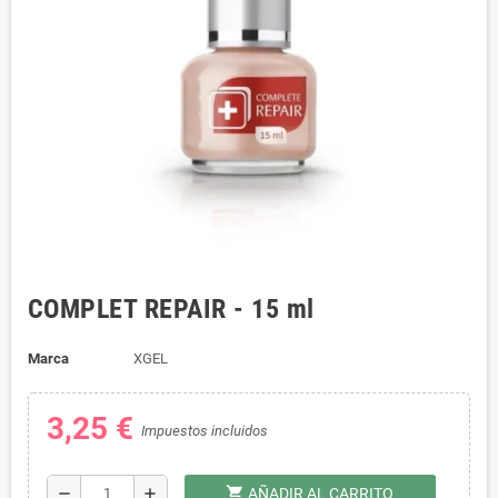
COMPLET REPAIR - 15 ml
Marca
XGEL
3,25 €
Impuestos incluidos
shopping_cart
remove
add
AÑADIR AL CARRITO