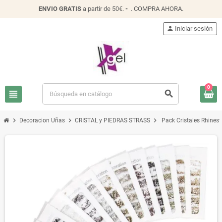
ENVIO
GRATIS
a partir de 50€.
-
.
COMPRA AHORA
.
person
Iniciar sesión
0
view_headline
search
chevron_right
chevron_right
chevron_right
Decoracion Uñas
CRISTAL y PIEDRAS STRASS
Pack Cristales Rhinest