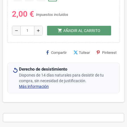
2,00 €
Impuestos incluidos
shopping_cart
remove
add
AÑADIR AL CARRITO
Compartir
Tuitear
Pinterest
Derecho de desistimiento
Dispones de 14 días naturales para desistir de tu
compra, sin necesidad de justificación.
Más información