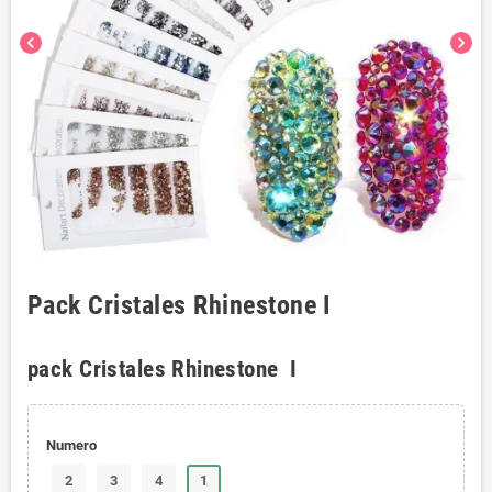
chevron_left
chevron_right
Pack Cristales Rhinestone I
pack Cristales Rhinestone I
Numero
2
3
4
1