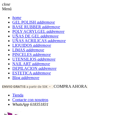
close
Menú
home
GEL POLISH
add
remove
BASE RUBBER
add
remove
POLY ACRYLGEL
add
remove
UÑAS DE GEL
add
remove
UÑAS ACRILICAS
add
remove
LIQUIDOS
add
remove
LIMAS
add
remove
PINCELES
add
remove
UTENSILIOS
add
remove
NAIL ART
add
remove
DEPILACION
add
remove
ESTETICA
add
remove
Blog
add
remove
COMPRA AHORA
ENVIO
GRATIS
a partir de 50€.
-
.
.
Tienda
Contacte con nosotros
WhatsApp 618351831