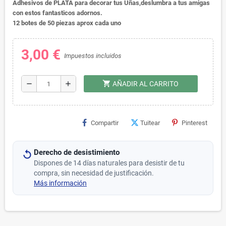
Adhesivos de PLATA para decorar tus Uñas,deslumbra a tus amigas
con estos fantasticos adornos.
12 botes de 50 piezas aprox cada uno
3,00 €
Impuestos incluidos
shopping_cart
remove
add
AÑADIR AL CARRITO
Compartir
Tuitear
Pinterest
Derecho de desistimiento
Dispones de 14 días naturales para desistir de tu
compra, sin necesidad de justificación.
Más información