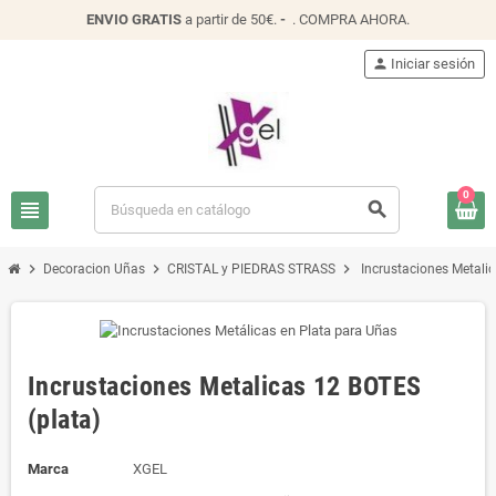
ENVIO
GRATIS
a partir de 50€.
-
.
COMPRA AHORA
.
person
Iniciar sesión
0
view_headline
search
chevron_right
chevron_right
chevron_right
Decoracion Uñas
CRISTAL y PIEDRAS STRASS
Incrustaciones Metali
Incrustaciones Metalicas 12 BOTES
(plata)
Marca
XGEL