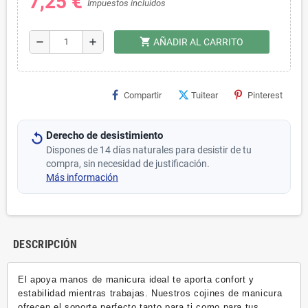
7,25 €
Impuestos incluidos
shopping_cart
remove
add
AÑADIR AL CARRITO
Compartir
Tuitear
Pinterest
Derecho de desistimiento
Dispones de 14 días naturales para desistir de tu
compra, sin necesidad de justificación.
Más información
DESCRIPCIÓN
El apoya manos de manicura ideal te aporta confort y
estabilidad mientras trabajas. Nuestros cojines de manicura
ofrecen el soporte perfecto tanto para ti como para tus