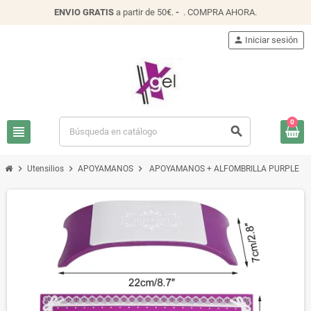
ENVIO
GRATIS
a partir de 50€.
-
.
COMPRA AHORA
.
person
Iniciar sesión
0
view_headline
search
chevron_right
chevron_right
chevron_right
Utensilios
APOYAMANOS
APOYAMANOS + ALFOMBRILLA PURPLE