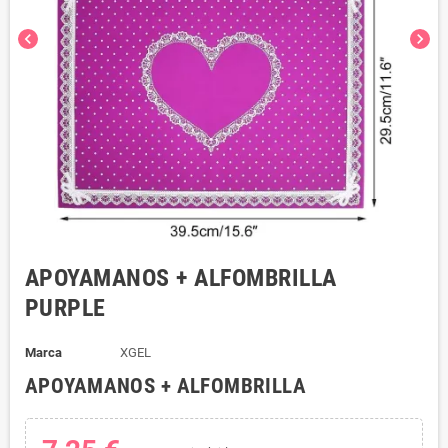
chevron_left
chevron_right
APOYAMANOS + ALFOMBRILLA
PURPLE
Marca
XGEL
APOYAMANOS + ALFOMBRILLA