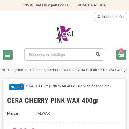
ENVIO
GRATIS
a partir de 50€.
-
.
COMPRA AHORA
.
person
Iniciar sesión
0
view_headline
search
chevron_right
chevron_right
chevron_right
Depilacion
Cera Depilacion Italwax
CERA CHERRY PINK WAX 400gr
NUEVO
CERA CHERRY PINK WAX 400gr
Marca
ITALWAX