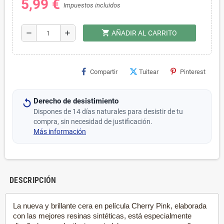
5,99 €
Impuestos incluidos
shopping_cart
remove
add
AÑADIR AL CARRITO
Compartir
Tuitear
Pinterest
Derecho de desistimiento
Dispones de 14 días naturales para desistir de tu
compra, sin necesidad de justificación.
Más información
DESCRIPCIÓN
La nueva y brillante cera en película Cherry Pink, elaborada
con las mejores resinas sintéticas, está especialmente