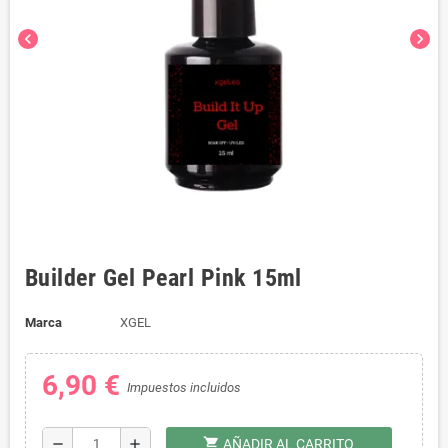
chevron_left
chevron_right
Builder Gel Pearl Pink 15ml
Marca
XGEL
6,90 €
Impuestos incluidos
shopping_cart
remove
add
AÑADIR AL CARRITO