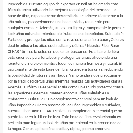
impecables. Nuestro equipo de expertos en nail art ha creado esta
fórmula única utilizando las mejores tecnologías del mercado. La
base de fibra, especialmente desarrollada, se adhiere fácilmente a la
uña natural, proporcionando una base sólida y resistente para
cualquier esmalte. Además, su textura ligera y transparente te permite
lucir uñas naturales mientras disfrutas de sus beneficios. Subtítulo 2:
Fortalece y protege tus uñas con la revolucionaria fibra base ¿Quieres
decirle adiós a las uñas quebradizas y débiles? Nuestra Fiber Base
CLEAR 15ml es la solución que estás buscando. Esta base de fibra
está diseñada para fortalecer y proteger tus uñas, ofreciendo una
resistencia increíble mientras lucen de manera hermosa y natural. El
uso constante de esta base de fibra fortalecerá tus uñas, reduciendo
la posibilidad de roturas y astillados. Ya no tendrás que preocuparte
por la fragilidad de tus uñas mientras realizas tus actividades diarias.
Además, su fórmula especial actúa como un escudo protector contra
las agresiones externas, manteniendo tus uñas saludables y
resistentes. Subtítulo 3: Un complemento esencial para un look de
uñas impecable Si eres amante de las uñas impecables y cuidadas,
nuestra Fiber Base CLEAR 15ml es un complemento esencial que no
puede faltar en tu kit de belleza. Esta base de fibra revolucionaria es
perfecta para lograr un look de uñas profesional en la comodidad de
tu hogar. Con su aplicación sencilla y rápida, podrás crear una