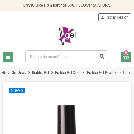
ENVIO
GRATIS
a partir de 50€.
-
.
COMPRA AHORA
.
person
Iniciar sesión
0
view_headline
search
chevron_right
chevron_right
chevron_right
chevron_right
Gel Uñas
Builder Gel
Builder Gel Xgel
Builder Gel Pearl Pink 15ml
NUEVO