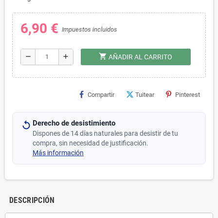
6,90 €
Impuestos incluidos
shopping_cart
remove
add
AÑADIR AL CARRITO
Compartir
Tuitear
Pinterest
Derecho de desistimiento
Dispones de 14 días naturales para desistir de tu
compra, sin necesidad de justificación.
Más información
DESCRIPCIÓN