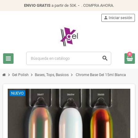
ENVIO
GRATIS
a partir de 50€.
-
.
COMPRA AHORA
.
person
Iniciar sesión
0
view_headline
search
chevron_right
chevron_right
chevron_right
Gel Polish
Bases, Tops, Basicos
Chrome Base Gel 15ml Blanca
NUEVO