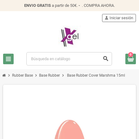
ENVIO
GRATIS
a partir de 50€.
-
.
COMPRA AHORA
.
person
Iniciar sesión
0
view_headline
search
chevron_right
chevron_right
chevron_right
Rubber Base
Base Rubber
Base Rubber Cover Marshma 15ml