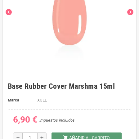
chevron_left
chevron_right
Base Rubber Cover Marshma 15ml
Marca
XGEL
6,90 €
Impuestos incluidos
shopping_cart
remove
add
AÑADIR AL CARRITO