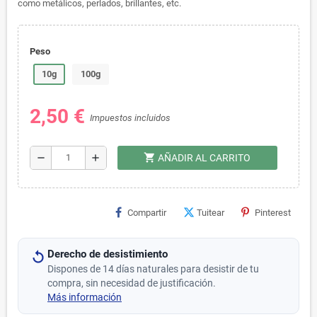
como metálicos, perlados, brillantes, etc.
Peso
10g
100g
2,50 €
Impuestos incluidos
shopping_cart
remove
add
AÑADIR AL CARRITO
Compartir
Tuitear
Pinterest
Derecho de desistimiento
Dispones de 14 días naturales para desistir de tu
compra, sin necesidad de justificación.
Más información