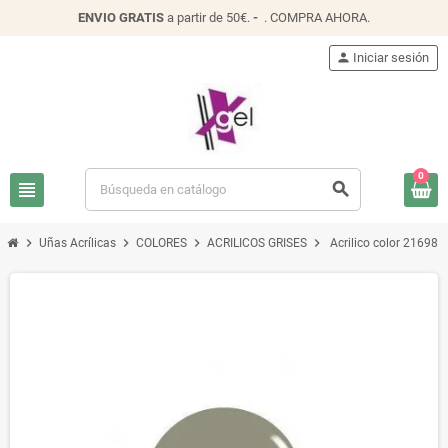
ENVIO
GRATIS
a partir de 50€.
-
.
COMPRA AHORA
.
person
Iniciar sesión
0
view_headline
search
chevron_right
chevron_right
chevron_right
chevron_right
Uñas Acrílicas
COLORES
ACRILICOS GRISES
Acrilico color 21698