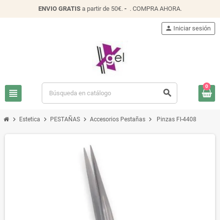
ENVIO
GRATIS
a partir de 50€.
-
.
COMPRA AHORA
.
person
Iniciar sesión
0
view_headline
search
chevron_right
chevron_right
chevron_right
chevron_right
Estetica
PESTAÑAS
Accesorios Pestañas
Pinzas FI-4408