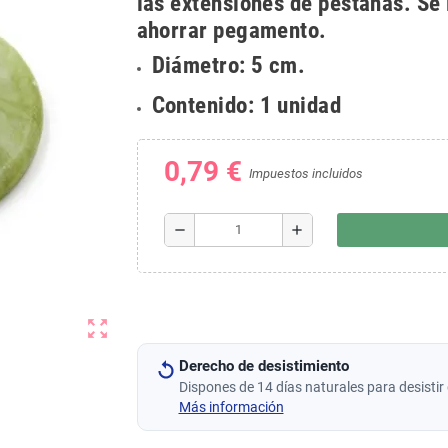
las extensiones de pestañas. Se 
ahorrar pegamento.
Diámetro: 5 cm.
Contenido: 1 unidad
0,79 €
Impuestos incluidos
remove
add
zoom_out_map
Derecho de desistimiento
Dispones de 14 días naturales para desistir 
Más información