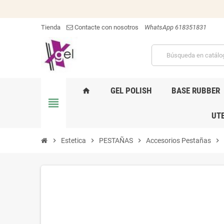
Tienda
Contacte con nosotros
WhatsApp 618351831
GEL POLISH
BASE RUBBER
home
view_headline
UTE
chevron_right
Estetica
chevron_right
PESTAÑAS
chevron_right
Accesorios Pestañas
chevron_right