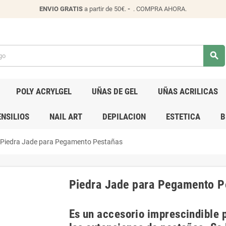
ENVIO
GRATIS
a partir de 50€.
-
.
COMPRA AHORA
.
search
POLY ACRYLGEL
UÑAS DE GEL
UÑAS ACRILICAS
NSILIOS
NAIL ART
DEPILACION
ESTETICA
B
Piedra Jade para Pegamento Pestañas
Piedra Jade para Pegamento P
Es un accesorio imprescindible 