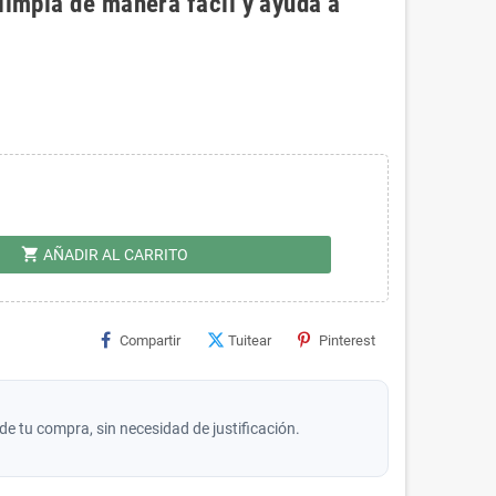
limpia de manera fácil y ayuda a
shopping_cart
AÑADIR AL CARRITO
Compartir
Tuitear
Pinterest
de tu compra, sin necesidad de justificación.