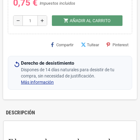
0,75 €
Impuestos incluidos
shopping_cart
remove
add
AÑADIR AL CARRITO
Compartir
Tuitear
Pinterest
Derecho de desistimiento
Dispones de 14 días naturales para desistir de tu
compra, sin necesidad de justificación.
Más información
DESCRIPCIÓN