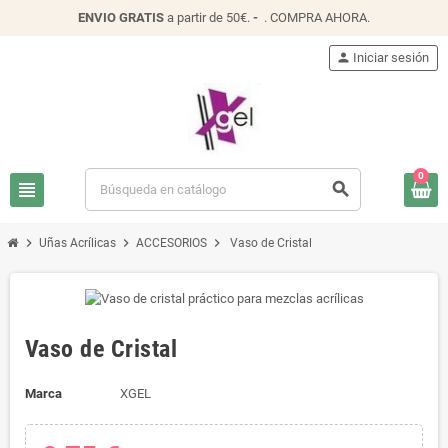
ENVIO
GRATIS
a partir de 50€.
-
.
COMPRA AHORA
.
person
Iniciar sesión
0
view_headline
search
chevron_right
chevron_right
chevron_right
Uñas Acrílicas
ACCESORIOS
Vaso de Cristal
Vaso de Cristal
Marca
XGEL