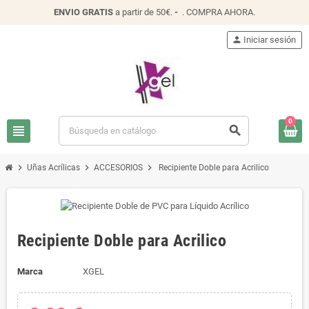
ENVIO
GRATIS
a partir de 50€.
-
.
COMPRA AHORA
.
person
Iniciar sesión
0
view_headline
search
chevron_right
chevron_right
chevron_right
Uñas Acrílicas
ACCESORIOS
Recipiente Doble para Acrilico
Recipiente Doble para Acrilico
Marca
XGEL