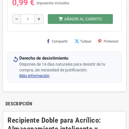
0,99 €
Impuestos incluidos
shopping_cart
remove
add
AÑADIR AL CARRITO
Compartir
Tuitear
Pinterest
Derecho de desistimiento
Dispones de 14 días naturales para desistir de tu
compra, sin necesidad de justificación.
Más información
DESCRIPCIÓN
Recipiente Doble para Acrílico:
Almacenamiento inteligente y