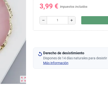
3,99 €
Impuestos incluidos
remove
add
Derecho de desistimiento
Dispones de 14 días naturales para desistir 
Más información
zoom_out_map