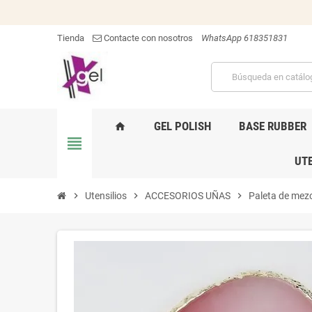
Tienda
Contacte con nosotros
WhatsApp 618351831
GEL POLISH
BASE RUBBER
home
view_headline
UTE
chevron_right
Utensilios
chevron_right
ACCESORIOS UÑAS
chevron_right
Paleta de mezc