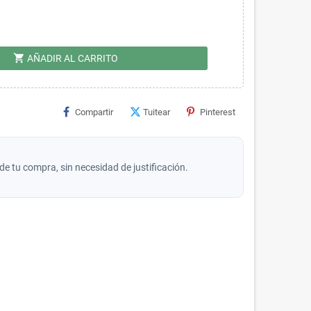
shopping_cart
AÑADIR AL CARRITO
Compartir
Tuitear
Pinterest
de tu compra, sin necesidad de justificación.