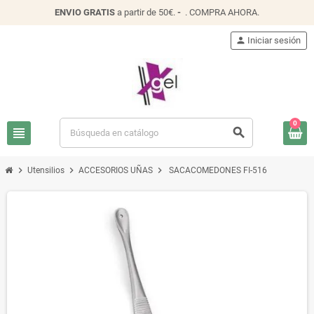
ENVIO
GRATIS
a partir de 50€.
-
.
COMPRA AHORA
.
person
Iniciar sesión
0
view_headline
search
chevron_right
chevron_right
chevron_right
Utensilios
ACCESORIOS UÑAS
SACACOMEDONES FI-516